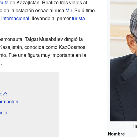
auta
de Kazajistán. Realizó tres viajes al
 en la estación espacial rusa
Mir
. Su último
 Internacional
, llevando al primer
turista
smonauta, Talgat Musabáiev dirigió la
 Kazajistán, conocida como KazCosmos,
nto. Fue una figura muy importante en la
.
iev?
ormación
acio
I
Nombre