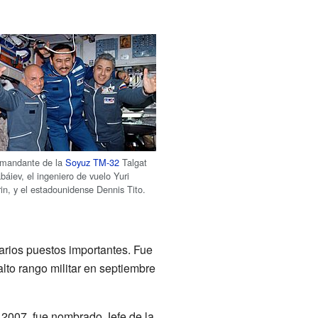
omandante de la
Soyuz TM-32
Talgat
áiev, el ingeniero de vuelo Yuri
in, y el estadounidense Dennis Tito.
rios puestos importantes. Fue
lto rango militar en septiembre
e 2007, fue nombrado Jefe de la