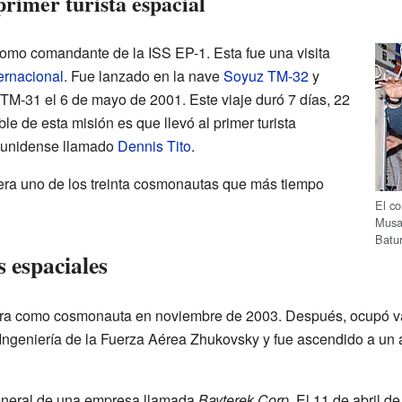
primer turista espacial
 como comandante de la ISS EP-1. Esta fue una visita
ernacional
. Fue lanzado en la nave
Soyuz TM-32
y
 TM-31 el 6 de mayo de 2001. Este viaje duró 7 días, 22
le de esta misión es que llevó al primer turista
dounidense llamado
Dennis Tito
.
era uno de los treinta cosmonautas que más tiempo
El c
Musab
Batur
s espaciales
era como cosmonauta en noviembre de 2003. Después, ocupó va
Ingeniería de la Fuerza Aérea Zhukovsky y fue ascendido a un a
general de una empresa llamada
Bayterek Corp
. El 11 de abril d