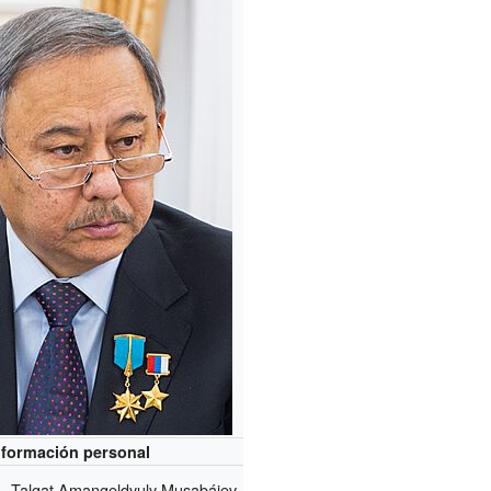
nformación personal
Talgat Amangeldyuly Musabáiev