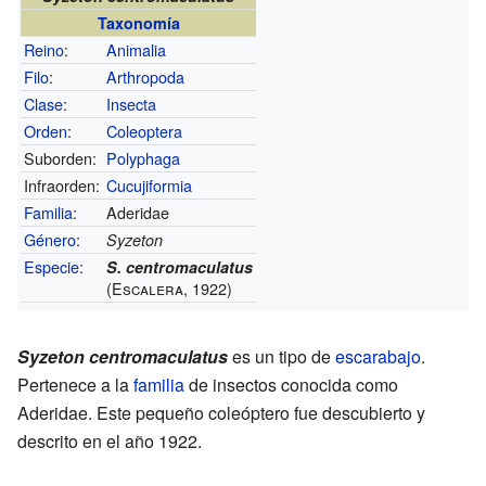
Taxonomía
Reino
:
Animalia
Filo
:
Arthropoda
Clase
:
Insecta
Orden
:
Coleoptera
Suborden:
Polyphaga
Infraorden:
Cucujiformia
Familia
:
Aderidae
Género
:
Syzeton
Especie
:
S. centromaculatus
(Escalera, 1922)
Syzeton centromaculatus
es un tipo de
escarabajo
.
Pertenece a la
familia
de insectos conocida como
Aderidae. Este pequeño coleóptero fue descubierto y
descrito en el año 1922.