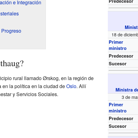
Predecesor
ación e Integración
steriales
Minist
l Progreso
18 de diciem
Primer
ministro
Predecesor
sthaug?
Sucesor
cipio rural llamado Ørskog, en la región de
n la política en la ciudad de
Oslo
. Allí
Ministra d
estar y Servicios Sociales.
3 de ma
Primer
ministro
Predecesor
Sucesor