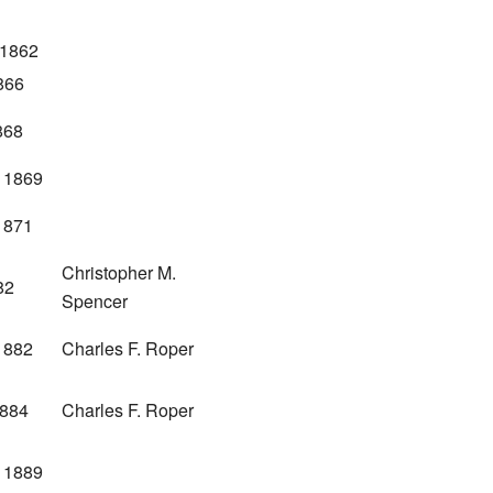
 1862
866
868
e 1869
1871
Christopher M.
82
Spencer
1882
Charles F. Roper
1884
Charles F. Roper
e 1889