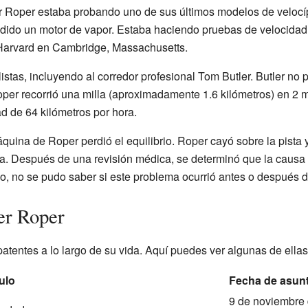
er Roper estaba probando uno de sus últimos modelos de velocíp
dido un motor de vapor. Estaba haciendo pruebas de velocidad en
 Harvard en Cambridge, Massachusetts.
listas, incluyendo al corredor profesional Tom Butler. Butler no p
er recorrió una milla (aproximadamente 1.6 kilómetros) en 2 m
ad de 64 kilómetros por hora.
uina de Roper perdió el equilibrio. Roper cayó sobre la pista y
a. Después de una revisión médica, se determinó que la causa d
, no se pudo saber si este problema ocurrió antes o después de
er Roper
atentes a lo largo de su vida. Aquí puedes ver algunas de ellas
tulo
Fecha de asun
9 de noviembre