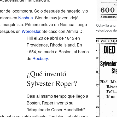
tor de locomotora. Solo después de hacerlo, vio
motores en
Nashua
. Siendo muy joven, dejó
o maquinista. Primero estuvo en Nashua, luego
Octavilla anu
velocípedo de
 después en
Worcester
. Se casó con Almira D.
Hill el 20 de abril de 1845 en
Providence, Rhode Island. En
1854, se mudó a Boston, al barrio
de
Roxbury
.
¿Qué inventó
Sylvester Roper?
Casi al mismo tiempo que llegó a
Boston, Roper inventó su
"Máquina de Coser Handstitch".
cionaba con aire caliente. También trabajó para