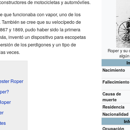
constructores de motocicletas y automóviles.
e que funcionaba con vapor, uno de los
o. También se cree que su velocípedo de
1867 y 1869, pudo haber sido la primera
más, inventó un dispositivo para escopetas
ersión de los perdigones y un tipo de
Roper y su 
ias veces.
algún
I
Nacimiento
ester Roper
Fallecimiento
per?
Causa de
muerte
Roper
Residencia
er
Nacionalidad
In
tes
Ocupación