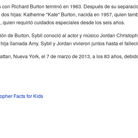
s con Richard Burton terminó en 1963. Después de su separació
dos hijas: Katherine "Kate" Burton, nacida en 1957, quien tambié
, quien requirió cuidados especiales desde los seis años.
n de Burton, Sybil conoció al actor y músico Jordan Christoph
ija llamada Amy. Sybil y Jordan vivieron juntos hasta el fallec
attan, Nueva York, el 7 de marzo de 2013, a los 83 años, debid
topher Facts for Kids