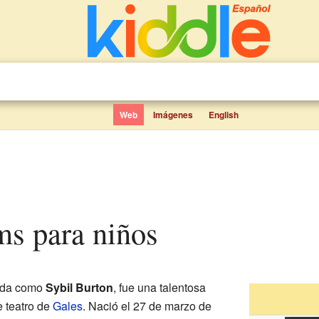
Web
Imágenes
English
ams para niños
cida como
Sybil Burton
, fue una talentosa
e teatro de
Gales
. Nació el 27 de marzo de