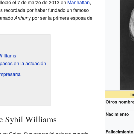
alleció el 7 de marzo de 2013 en
Manhattan
,
Es recordada por haber fundado un famoso
llamado
Arthur
y por ser la primera esposa del
Williams
pasos en la actuación
empresaria
I
Otros nombr
Nacimiento
de Sybil Williams
Fallecimiento
ia en Gales. Sus padres fallecieron cuando