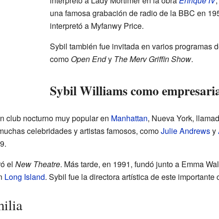
interpretó a Lady Mortimer en la obra
Enrique IV
una famosa grabación de radio de la BBC en 19
interpretó a Myfanwy Price.
Sybil también fue invitada en varios programas d
como
Open End
y
The Merv Griffin Show
.
Sybil Williams como empresari
un club nocturno muy popular en
Manhattan
, Nueva York, llama
 muchas celebridades y artistas famosos, como
Julie Andrews
y
9.
ró el
New Theatre
. Más tarde, en 1991, fundó junto a Emma Walt
n
Long Island
. Sybil fue la directora artística de este importante
ilia