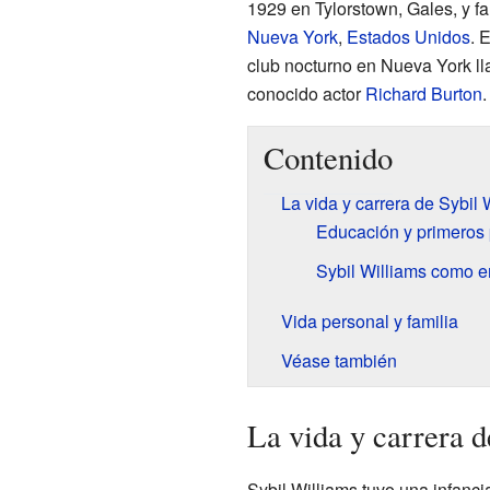
1929 en Tylorstown, Gales, y f
Nueva York
,
Estados Unidos
. 
club nocturno en Nueva York 
conocido actor
Richard Burton
.
Contenido
La vida y carrera de Sybil 
Educación y primeros 
Sybil Williams como 
Vida personal y familia
Véase también
La vida y carrera 
Sybil Williams tuvo una infanc