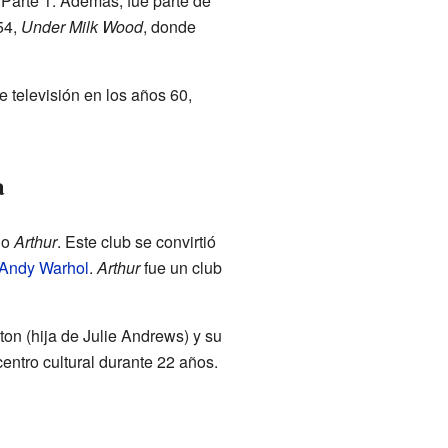
, Parte 1. Además, fue parte de
54,
Under Milk Wood
, donde
e televisión en los años 60,
a
do
Arthur
. Este club se convirtió
Andy Warhol
.
Arthur
fue un club
on (hija de Julie Andrews) y su
 centro cultural durante 22 años.