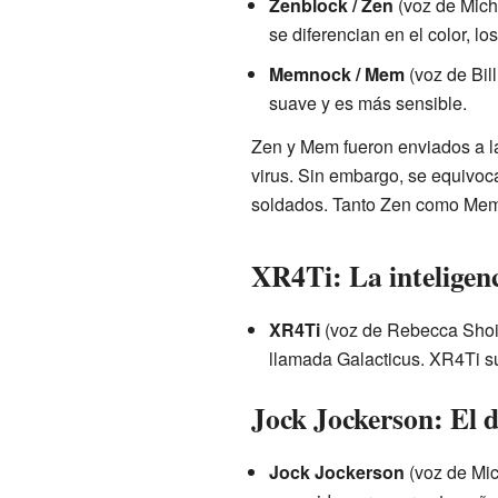
Zenblock / Zen
(voz de Mich
se diferencian en el color, lo
Memnock / Mem
(voz de Bil
suave y es más sensible.
Zen y Mem fueron enviados a la 
virus. Sin embargo, se equivoc
soldados. Tanto Zen como Mem
XR4Ti: La inteligenc
XR4Ti
(voz de Rebecca Shoich
llamada Galacticus. XR4Ti su
Jock Jockerson: El d
Jock Jockerson
(voz de Mic