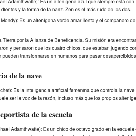
ael Adamthwaite): Es un alienígena azul que siempre está con
s dientes y la forma de la nariz. Zen es el más rudo de los dos.
l Mondy): Es un alienígena verde amarillento y el compañero d
Tierra por la Alianza de Beneficencia. Su misión era encontrar
aron y pensaron que los cuatro chicos, que estaban jugando con
 pueden transformarse en humanos para pasar desapercibidos
ia de la nave
et): Es la inteligencia artificial femenina que controla la nav
ele ser la voz de la razón, incluso más que los propios alieníg
eportista de la escuela
hael Adamthwaite): Es un chico de octavo grado en la escuela d