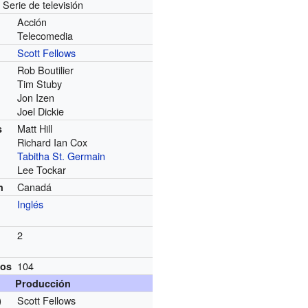
Serie de televisión
Acción
Telecomedia
Scott Fellows
Rob Boutilier
Tim Stuby
Jon Izen
Joel Dickie
Matt Hill
s
Richard Ian Cox
Tabitha St. Germain
Lee Tockar
Canadá
n
Inglés
2
104
ios
Producción
Scott Fellows
)