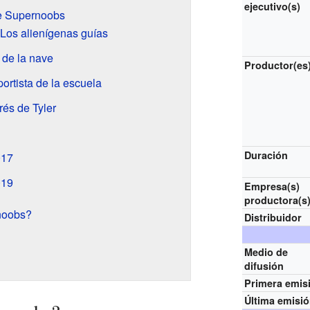
ejecutivo(s)
e Supernoobs
Los alienígenas guías
 de la nave
Productor(es
ortista de la escuela
rés de Tyler
Duración
017
019
Empresa(s)
productora(s
noobs?
Distribuidor
Medio de
difusión
Primera emis
Última emisi