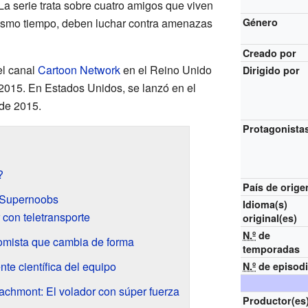
 La serie trata sobre cuatro amigos que viven
mismo tiempo, deben luchar contra amenazas
Género
Creado por
el canal
Cartoon Network
en el Reino Unido
Dirigido por
 2015. En Estados Unidos, se lanzó en el
 de 2015.
Protagonista
?
País de orige
e Supernoobs
Idioma(s)
 con teletransporte
original(es)
N.º
de
omista que cambia de forma
temporadas
te científica del equipo
N.º
de episod
chmont: El volador con súper fuerza
Productor(es