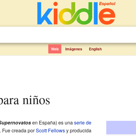
Web
Imágenes
English
para niños
Supernovatos
en España) es una
serie de
. Fue creada por
Scott Fellows
y producida