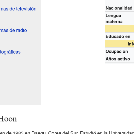
Nacionalidad
mas de televisión
Lengua
e
materna
mas de radio
Educado en
In
tográficas
Ocupación
Años activo
s
 Hoon
ro de 1983 en Daegu, Corea del Sur. Estudió en la Universidad