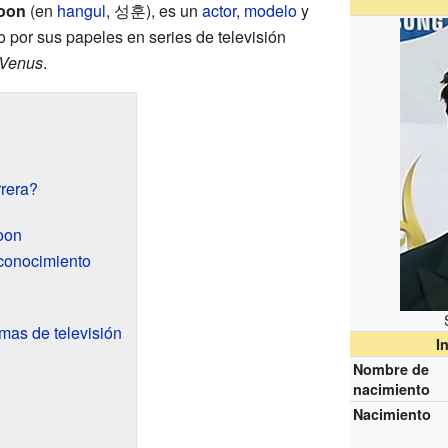
oon
(en
hangul
,
성훈
), es un
actor
,
modelo
y
o por sus papeles en series de televisión
Venus
.
rera?
oon
conocimiento
mas de televisión
I
Nombre de
nacimiento
Nacimiento