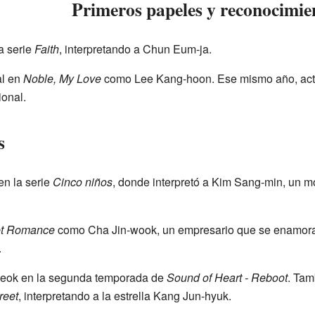
Primeros papeles y reconocimie
a serie
Faith
, interpretando a Chun Eum-ja.
al en
Noble, My Love
como Lee Kang-hoon. Ese mismo año, ac
onal.
s
n la serie
Cinco niños
, donde interpretó a Kim Sang-min, un m
et Romance
como Cha Jin-wook, un empresario que se enamora 
.
Seok en la segunda temporada de
Sound of Heart - Reboot
. Tam
reet
, interpretando a la estrella Kang Jun-hyuk.