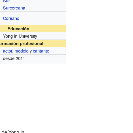
Sur
Surcoreana
Coreano
Educación
Yong In University
formación profesional
actor
,
modelo
y
cantante
desde 2011
 de Yong In.