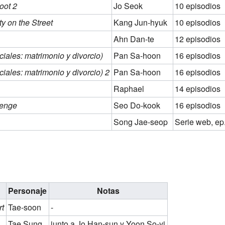
oot 2
Jo Seok
10 episodios
ty on the Street
Kang Jun-hyuk
10 episodios
Ahn Dan-te
12 episodios
iales: matrimonio y divorcio)
Pan Sa-hoon
16 episodios
iales: matrimonio y divorcio) 2
Pan Sa-hoon
16 episodios
Raphael
14 episodios
venge
Seo Do-kook
16 episodios
Song Jae-seop
Serie web, ep
Personaje
Notas
t
Tae-soon
-
Tae Sung
junto a Jo Han-sun y Yoon So-yi