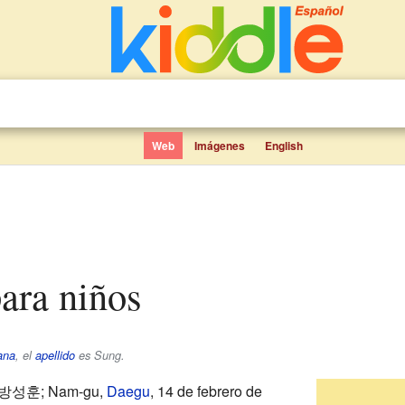
Web
Imágenes
English
ara niños
ana
, el
apellido
es
Sung
.
 방성훈; Nam-gu,
Daegu
, 14 de febrero de