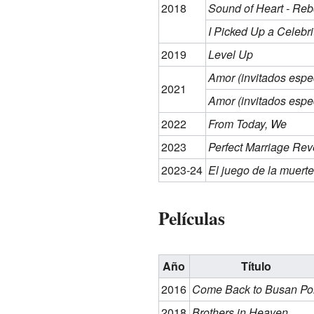
2018
Sound of Heart - Reb
I Picked Up a Celebri
2019
Level Up
Amor (invitados espec
2021
Amor (invitados espec
2022
From Today, We
2023
Perfect Marriage Re
2023-24
El juego de la muerte
Películas
Año
Título
2016
Come Back to Busan Por
2018
Brothers in Heaven