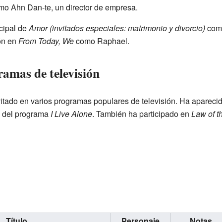
o Ahn Dan-te, un director de empresa.
ncipal de
Amor (invitados especiales: matrimonio y divorcio)
como
ión en
From Today, We
como Raphael.
ramas de televisión
itado en varios programas populares de televisión. Ha apareci
 del programa
I Live Alone
. También ha participado en
Law of t
Título
Personaje
Notas