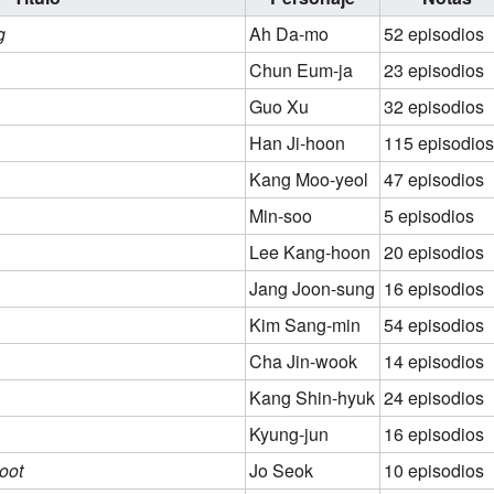
g
Ah Da-mo
52 episodios
Chun Eum-ja
23 episodios
Guo Xu
32 episodios
Han Ji-hoon
115 episodios
Kang Moo-yeol
47 episodios
Min-soo
5 episodios
Lee Kang-hoon
20 episodios
Jang Joon-sung
16 episodios
Kim Sang-min
54 episodios
Cha Jin-wook
14 episodios
Kang Shin-hyuk
24 episodios
Kyung-jun
16 episodios
oot
Jo Seok
10 episodios