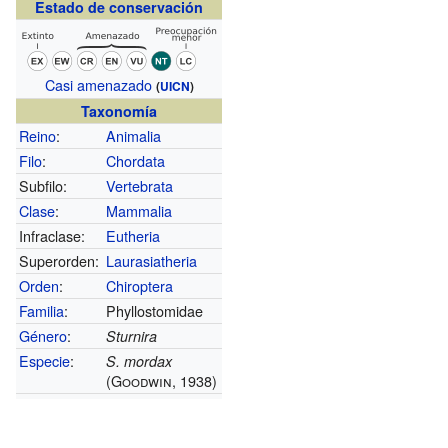
Estado de conservación
Casi amenazado
(
UICN
)
Taxonomía
Reino
:
Animalia
Filo
:
Chordata
Subfilo:
Vertebrata
Clase
:
Mammalia
Infraclase:
Eutheria
Superorden:
Laurasiatheria
Orden
:
Chiroptera
Familia
:
Phyllostomidae
Género
:
Sturnira
Especie
:
S. mordax
(Goodwin, 1938)