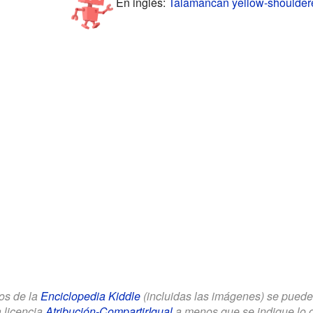
En inglés:
Talamancan yellow-shouldere
los de la
Enciclopedia Kiddle
(incluidas las imágenes) se puede u
a licencia
Atribución-CompartirIgual
a menos que se indique lo con