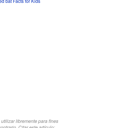
d bat Facts for Kids
tilizar libremente para fines
trario. Citar este artículo: