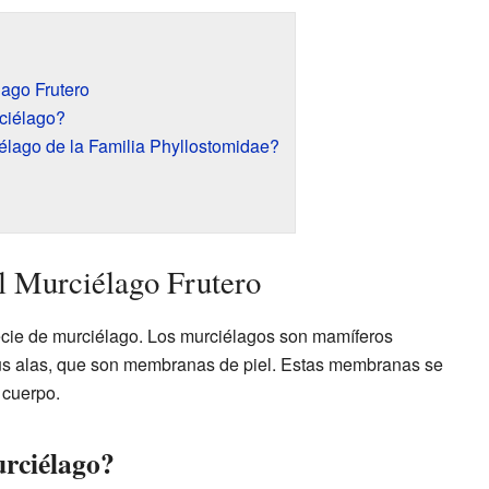
lago Frutero
ciélago?
élago de la Familia Phyllostomidae?
l Murciélago Frutero
cie de murciélago. Los murciélagos son mamíferos
sus alas, que son membranas de piel. Estas membranas se
 cuerpo.
rciélago?