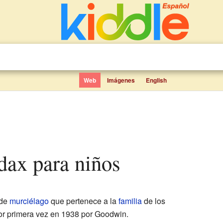
Web
Imágenes
English
rdax para niños
 de
murciélago
que pertenece a la
familia
de los
or primera vez en 1938 por Goodwin.