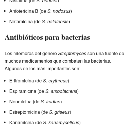
Nistatina (de
S. noursei
)
Anfotericina B (de
S. nodosus
)
Natamicina (de
S. natalensis
)
Antibióticos para bacterias
Los miembros del género
Streptomyces
son una fuente de
muchos medicamentos que combaten las bacterias.
Algunos de los más importantes son:
Eritromicina (de
S. erythreus
)
Espiramicina (de
S. ambofaciens
)
Neomicina (de
S. fradiae
)
Estreptomicina (de
S. griseus
)
Kanamicina (de
S. kanamyceticus
)