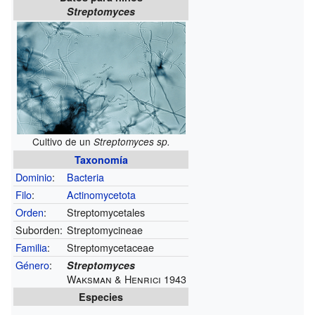
Streptomyces
Cultivo de un
Streptomyces sp.
Taxonomía
Dominio
:
Bacteria
Filo
:
Actinomycetota
Orden
:
Streptomycetales
Suborden:
Streptomycineae
Familia
:
Streptomycetaceae
Género
:
Streptomyces
Waksman & Henrici 1943
Especies