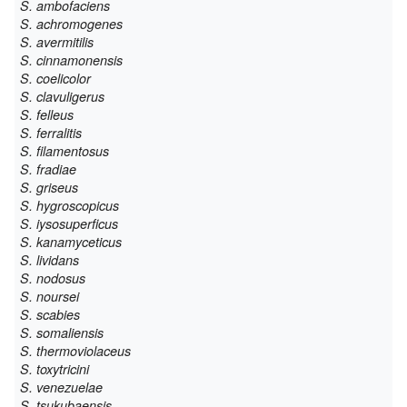
S. ambofaciens
S. achromogenes
S. avermitilis
S. cinnamonensis
S. coelicolor
S. clavuligerus
S. felleus
S. ferralitis
S. filamentosus
S. fradiae
S. griseus
S. hygroscopicus
S. iysosuperficus
S. kanamyceticus
S. lividans
S. nodosus
S. noursei
S. scabies
S. somaliensis
S. thermoviolaceus
S. toxytricini
S. venezuelae
S. tsukubaensis