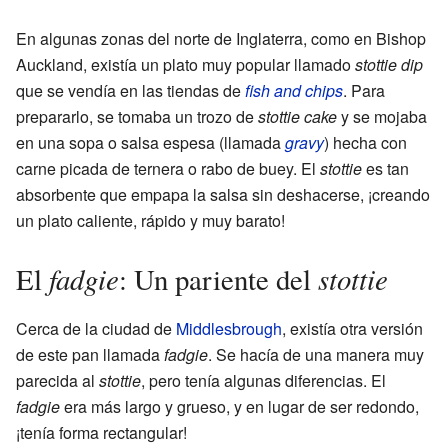
En algunas zonas del norte de Inglaterra, como en Bishop
Auckland, existía un plato muy popular llamado
stottie dip
que se vendía en las tiendas de
fish and chips
. Para
prepararlo, se tomaba un trozo de
stottie cake
y se mojaba
en una sopa o salsa espesa (llamada
gravy
) hecha con
carne picada de ternera o rabo de buey. El
stottie
es tan
absorbente que empapa la salsa sin deshacerse, ¡creando
un plato caliente, rápido y muy barato!
fadgie
stottie
El
: Un pariente del
Cerca de la ciudad de
Middlesbrough
, existía otra versión
de este pan llamada
fadgie
. Se hacía de una manera muy
parecida al
stottie
, pero tenía algunas diferencias. El
fadgie
era más largo y grueso, y en lugar de ser redondo,
¡tenía forma rectangular!