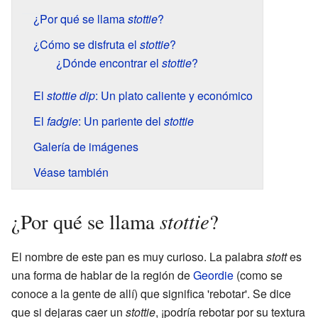
¿Por qué se llama
stottie
?
¿Cómo se disfruta el
stottie
?
¿Dónde encontrar el
stottie
?
El
stottie dip
: Un plato caliente y económico
El
fadgie
: Un pariente del
stottie
Galería de imágenes
Véase también
stottie
¿Por qué se llama
?
El nombre de este pan es muy curioso. La palabra
stott
es
una forma de hablar de la región de
Geordie
(como se
conoce a la gente de allí) que significa 'rebotar'. Se dice
que si dejaras caer un
stottie
, ¡podría rebotar por su textura