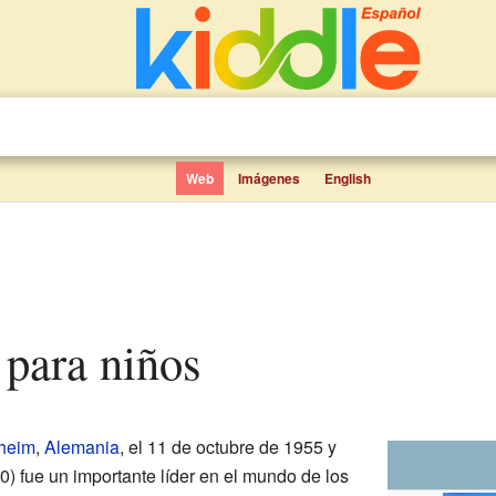
Web
Imágenes
English
 para niños
heim
,
Alemania
, el 11 de octubre de 1955 y
0) fue un importante líder en el mundo de los