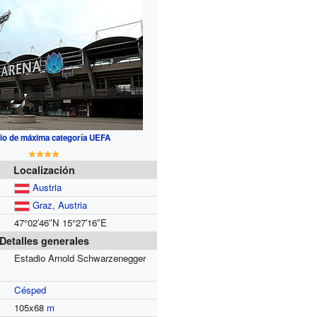
io de máxima categoría UEFA
Localización
Austria
Graz
,
Austria
47°02′46″N
15°27′16″E
Detalles generales
Estadio Arnold Schwarzenegger
Césped
105x68
m