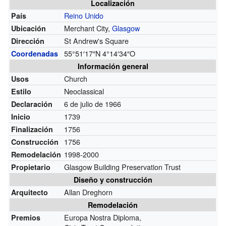
Localización
Reino Unido
País
Merchant City,
Glasgow
Ubicación
St Andrew's Square
Dirección
55°51′17″N
4°14′34″O
Coordenadas
Información general
Church
Usos
Neoclassical
Estilo
6 de julio de 1966
Declaración
1739
Inicio
1756
Finalización
1756
Construcción
1998-2000
Remodelación
Glasgow Building Preservation Trust
Propietario
Diseño y construcción
Allan Dreghorn
Arquitecto
Remodelación
Europa Nostra Diploma,
Premios