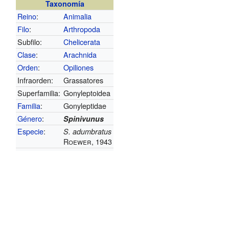
Taxonomía
Reino
:
Animalia
Filo
:
Arthropoda
Subfilo:
Chelicerata
Clase
:
Arachnida
Orden
:
Opiliones
Infraorden:
Grassatores
Superfamilia:
Gonyleptoidea
Familia
:
Gonyleptidae
Género
:
Spinivunus
Especie
:
S. adumbratus
Roewer, 1943