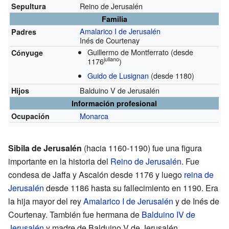
Reino de Jerusalén
Sepultura
Familia
Amalarico I de Jerusalén
Padres
Inés de Courtenay
Guillermo de Montferrato
(desde
Cónyuge
juliano
1176
)
Guido de Lusignan
(desde 1180)
Balduino V de Jerusalén
Hijos
Información profesional
Monarca
Ocupación
Sibila de Jerusalén
(hacia 1160-1190) fue una figura
importante en la historia del
Reino de Jerusalén
. Fue
condesa de Jaffa y Ascalón desde 1176 y luego
reina de
Jerusalén
desde 1186 hasta su fallecimiento en 1190. Era
la hija mayor del rey
Amalarico I de Jerusalén
y de Inés de
Courtenay. También fue hermana de
Balduino IV de
Jerusalén
y madre de Balduino V de Jerusalén.