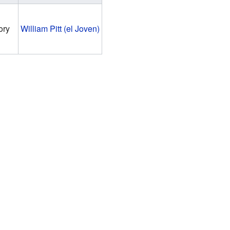
ory
William Pitt (el Joven)