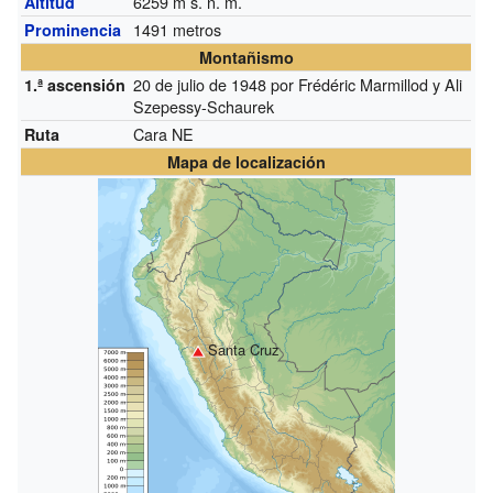
6259
m s. n. m.
Altitud
1491 metros
Prominencia
Montañismo
20 de julio de 1948 por Frédéric Marmillod y Ali
1.ª ascensión
Szepessy-Schaurek
Cara NE
Ruta
Mapa de localización
Santa Cruz