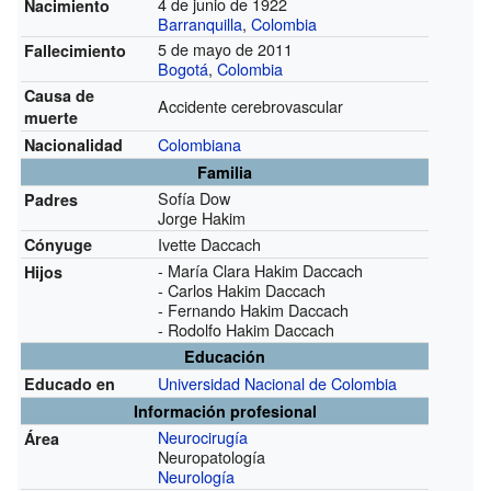
4 de junio de 1922
Nacimiento
Barranquilla
,
Colombia
5 de mayo de 2011
Fallecimiento
Bogotá
,
Colombia
Causa de
Accidente cerebrovascular
muerte
Colombiana
Nacionalidad
Familia
Sofía Dow
Padres
Jorge Hakim
Ivette Daccach
Cónyuge
- María Clara Hakim Daccach
Hijos
- Carlos Hakim Daccach
- Fernando Hakim Daccach
- Rodolfo Hakim Daccach
Educación
Universidad Nacional de Colombia
Educado en
Información profesional
Neurocirugía
Área
Neuropatología
Neurología