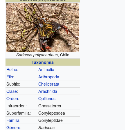
, Chile
Sadocus polyacanthus
Taxonomía
Reino
:
Animalia
Filo
:
Arthropoda
Subfilo:
Chelicerata
Clase
:
Arachnida
Orden
:
Opiliones
Infraorden:
Grassatores
Superfamilia:
Gonyleptoidea
Familia
:
Gonyleptidae
Género
:
Sadocus