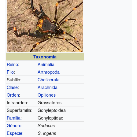
Taxonomía
Reino
:
Animalia
Filo
:
Arthropoda
Subfilo:
Chelicerata
Clase
:
Arachnida
Orden
:
Opiliones
Infraorden:
Grassatores
Superfamilia:
Gonyleptoidea
Familia
:
Gonyleptidae
Género
:
Sadocus
Especie
:
S. ingens