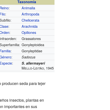
Taxonomía
Reino
:
Animalia
Filo
:
Arthropoda
Subfilo:
Chelicerata
Clase
:
Arachnida
Orden
:
Opiliones
Infraorden:
Grassatores
Superfamilia:
Gonyleptoidea
Familia
:
Gonyleptidae
Género
:
Sadocus
Especie
:
S. allermayeri
Mello-Leitão, 1945
o producen seda para tejer
ños insectos, plantas en
on importantes en sus