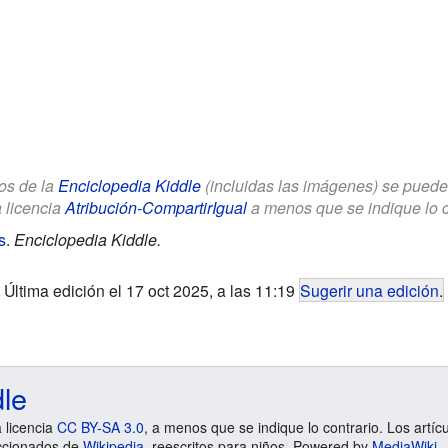
los de la
Enciclopedia Kiddle
(incluidas las imágenes) se puede u
a licencia
Atribución-CompartirIgual
a menos que se indique lo con
s
.
Enciclopedia Kiddle.
Última edición el 17 oct 2025, a las 11:19
Sugerir una edición
.
dle
a licencia
CC BY-SA 3.0
, a menos que se indique lo contrario. Los artíc
ccionados de
Wikipedia
, reescritos para niños. Powered by
MediaWiki
.