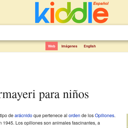
Web
Imágenes
English
ermayeri para niños
tipo de
arácnido
que pertenece al
orden
de los
Opiliones
.
n 1945. Los opiliones son animales fascinantes, a