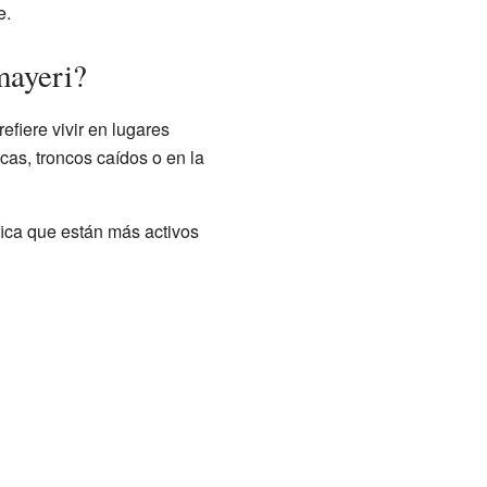
e.
mayeri?
refiere vivir en lugares
as, troncos caídos o en la
fica que están más activos