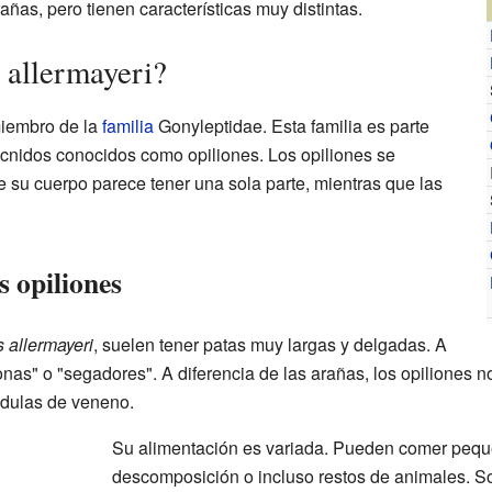
as, pero tienen características muy distintas.
 allermayeri?
iembro de la
familia
Gonyleptidae. Esta familia es parte
cnidos conocidos como opiliones. Los opiliones se
e su cuerpo parece tener una sola parte, mientras que las
s opiliones
 allermayeri
, suelen tener patas muy largas y delgadas. A
nas" o "segadores". A diferencia de las arañas, los opiliones n
ndulas de veneno.
Su alimentación es variada. Pueden comer peque
descomposición o incluso restos de animales. S