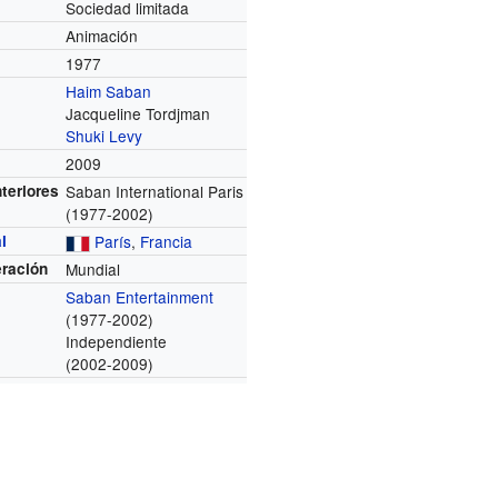
Sociedad limitada
Animación
1977
Haim Saban
Jacqueline Tordjman
Shuki Levy
2009
teriores
Saban International Paris
(1977-2002)
l
París
,
Francia
eración
Mundial
Saban Entertainment
(1977-2002)
Independiente
(2002-2009)