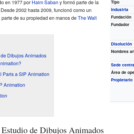
do en 1977 por
Haim Saban
y formó parte de la
Tipo
. Desde 2002 hasta 2009, funcionó como un
Industria
Fundación
a parte de su propiedad en manos de
The Walt
Fundador
Disolución
Nombres an
o de Dibujos Animados
nimation?
Sede centra
Área de op
l Paris a SIP Animation
Propietario
P Animation
tion
 Estudio de Dibujos Animados