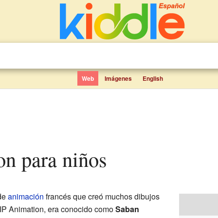
Web
Imágenes
English
on para niños
 de
animación
francés que creó muchos dibujos
IP Animation, era conocido como
Saban