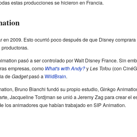
odas estas producciones se hicieron en Francia.
mation
r en 2009. Esto ocurrió poco después de que Disney comprara J
 productoras.
nimation pasó a ser controlado por Walt Disney France. Sin emb
otras empresas, como
What's with Andy?
y
Les Tofou
(con CinéGr
cia de
Gadget
pasó a
WildBrain
.
ation, Bruno Bianchi fundó su propio estudio, Ginkgo Animation.
parte, Jacqueline Tordjman se unió a Jeremy Zag para crear el 
e los animadores que habían trabajado en SIP Animation.