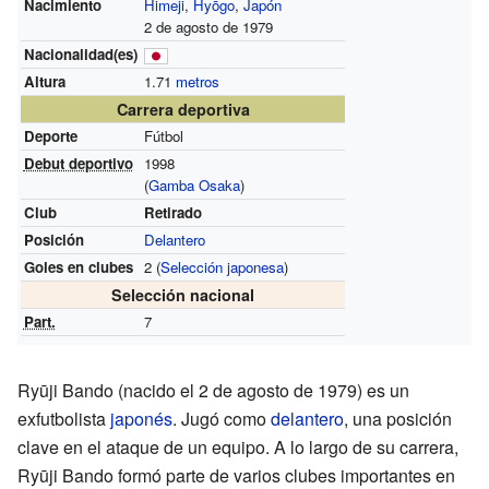
Nacimiento
Himeji
,
Hyōgo
,
Japón
2 de agosto de 1979
Nacionalidad(es)
Altura
1.71
metros
Carrera deportiva
Deporte
Fútbol
Debut deportivo
1998
(
Gamba Osaka
)
Club
Retirado
Posición
Delantero
Goles en clubes
2
(
Selección japonesa
)
Selección nacional
Part.
7
Ryūji Bando (nacido el 2 de agosto de 1979) es un
exfutbolista
japonés
. Jugó como
delantero
, una posición
clave en el ataque de un equipo. A lo largo de su carrera,
Ryūji Bando formó parte de varios clubes importantes en