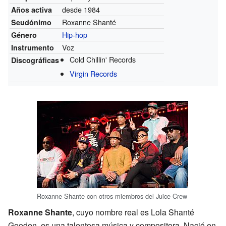
desde 1984
Años activa
Roxanne Shanté
Seudónimo
Hip-hop
Género
Voz
Instrumento
Cold Chillin' Records
Discográficas
Virgin Records
Roxanne Shante con otros miembros del Juice Crew
Roxanne Shante
, cuyo nombre real es Lola Shanté
Gooden, es una talentosa música y compositora. Nació en