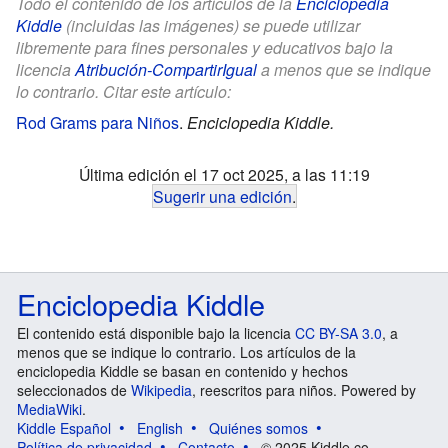
Todo el contenido de los artículos de la
Enciclopedia
Kiddle
(incluidas las imágenes) se puede utilizar
libremente para fines personales y educativos bajo la
licencia
Atribución-CompartirIgual
a menos que se indique
lo contrario. Citar este artículo:
Rod Grams para Niños
.
Enciclopedia Kiddle.
Última edición el 17 oct 2025, a las 11:19
Sugerir una edición
.
Enciclopedia Kiddle
El contenido está disponible bajo la licencia
CC BY-SA 3.0
, a
menos que se indique lo contrario. Los artículos de la
enciclopedia Kiddle se basan en contenido y hechos
seleccionados de
Wikipedia
, reescritos para niños. Powered by
MediaWiki
.
Kiddle Español
English
Quiénes somos
Política de privacidad
Contacto
© 2025 Kiddle.co