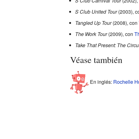
S Club Carnival Tour
(2002), 
S Club United Tour
(2003), c
Tangled Up Tour
(2008), con
The Work Tour
(2009), con
T
Take That Present: The Circu
Véase también
En inglés:
Rochelle Hu