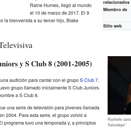
relacionados
Raine Humes, llegó al mundo
Miembro de
el 10 de marzo de 2017. El 9
o la bienvenida a su tercer hijo, Blake
Sitio web
Televisiva
uniors y S Club 8 (2001-2005)
 una audición para cantar con el grupo
S Club 7
.
uevo grupo llamado inicialmente S Club Juniors.
nombre a S Club 8.
fue una serie de televisión para jóvenes llamada
en 2004. Para esta serie, el grupo volvió a
Rochelle cant
l programa tuvo una temporada y, a principios
Saturdays".