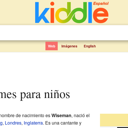
Web
Imágenes
English
mes para niños
 nombre de nacimiento es
Wiseman
, nació el
ng
,
Londres
,
Inglaterra
. Es una cantante y