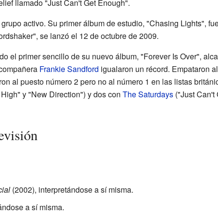
lief llamado "Just Can't Get Enough".
grupo activo. Su primer álbum de estudio, "Chasing Lights", fue
rdshaker", se lanzó el 12 de octubre de 2009.
do el primer sencillo de su nuevo álbum, "Forever Is Over", alc
su compañera
Frankie Sandford
igualaron un récord. Empataron al
ron al puesto número 2 pero no al número 1 en las listas británi
 High" y "New Direction") y dos con
The Saturdays
("Just Can't
evisión
ial
(2002), interpretándose a sí misma.
tándose a sí misma.