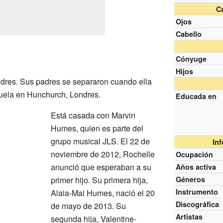
Ca
Ojos
Cabello
Cónyuge
Hijos
ndres. Sus padres se separaron cuando ella
scuela en Hunchurch, Londres.
Educada en
Está casada con Marvin
Humes, quien es parte del
grupo musical JLS. El 22 de
In
noviembre de 2012, Rochelle
Ocupación
anunció que esperaban a su
Años activa
primer hijo. Su primera hija,
Géneros
Instrumento
Alaia-Mai Humes, nació el 20
Discográfica
de mayo de 2013. Su
Artistas
segunda hija, Valentine-