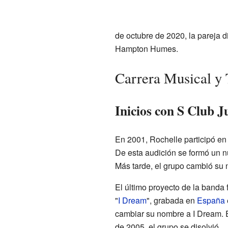
de octubre de 2020, la pareja di
Hampton Humes.
Carrera Musical y 
Inicios con S Club J
En 2001, Rochelle participó en
De esta audición se formó un n
Más tarde, el grupo cambió su 
El último proyecto de la banda 
"
I Dream
", grabada en
España
cambiar su nombre a I Dream. E
de 2005, el grupo se disolvió.