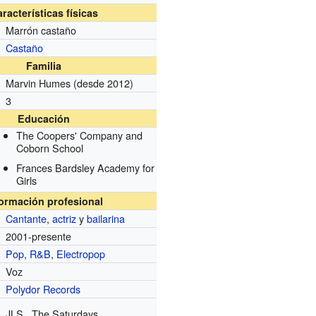
racterísticas físicas
Marrón castaño
Castaño
Familia
Marvin Humes
(desde 2012)
3
Educación
The Coopers' Company and
Coborn School
Frances Bardsley Academy for
Girls
formación profesional
Cantante
,
actriz
y
bailarina
2001-presente
Pop
,
R&B
,
Electropop
Voz
Polydor Records
JLS , The Saturdays