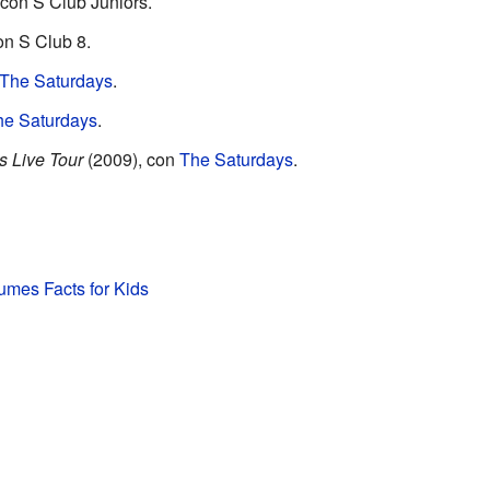
con S Club Juniors.
on S Club 8.
The Saturdays
.
he Saturdays
.
s Live Tour
(2009), con
The Saturdays
.
mes Facts for Kids