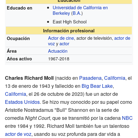
Universidad de California en
Educado en
Berkeley
(
B.A.
)
East High School
Información profesional
Actor de cine
, actor de televisión,
actor de
Ocupación
voz
y
actor
Actuación
Área
1967-2018
Años activo
Charles Richard Moll
(nacido en
Pasadena
,
California
, el
13 de enero de 1943 y fallecido en
Big Bear Lake
,
California
, el 26 de octubre de 2023) fue un actor de
Estados Unidos
. Se hizo muy conocido por su papel como
Aristotle Nostradamus "Bull" Shannon en la serie de
comedia
Night Court
, que se transmitió por la cadena
NBC
entre 1984 y 1992. Richard Moll también fue un talentoso
actor de voz
, usando su voz profunda para dar vida a