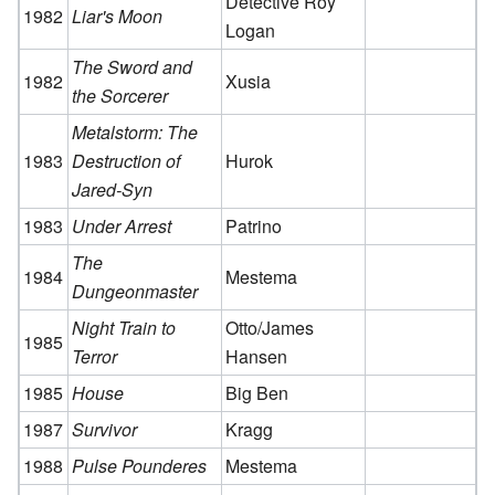
Detective Roy
1982
Liar's Moon
Logan
The Sword and
1982
Xusia
the Sorcerer
Metalstorm: The
1983
Destruction of
Hurok
Jared-Syn
1983
Under Arrest
Patrino
The
1984
Mestema
Dungeonmaster
Night Train to
Otto/James
1985
Terror
Hansen
1985
House
Big Ben
1987
Survivor
Kragg
1988
Pulse Pounderes
Mestema