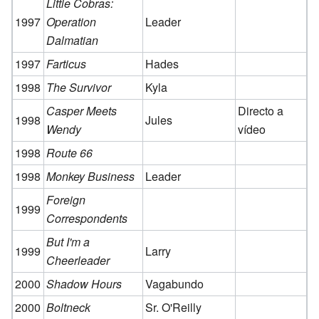
Little Cobras:
1997
Operation
Leader
Dalmatian
1997
Farticus
Hades
1998
The Survivor
Kyla
Casper Meets
Directo a
1998
Jules
Wendy
vídeo
1998
Route 66
1998
Monkey Business
Leader
Foreign
1999
Correspondents
But I'm a
1999
Larry
Cheerleader
2000
Shadow Hours
Vagabundo
2000
Boltneck
Sr. O'Reilly