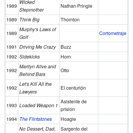
Wicked
1989
Nathan Pringle
Stepmother
1989
Think Big
Thornton
Murphy's Laws of
1989
Cortometraje
Golf
1991
Driving Me Crazy
Buzz
1992
Sidekicks
Horn
Marilyn Alive and
1992
Otto
Behind Bars
Let's Kill All the
1992
El centurión
Lawyers
Asistente de
1993
Loaded Weapon 1
prisión
1994
The Flintstones
Hoagie
No Dessert, Dad,
Sargento del