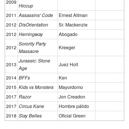
2009
Hiccup
2011
Assassins' Code
Ernest Altman
2012
DisOrientation
Sr. Mackenzie
2012
Hemingway
Abogado
Sorority Party
2012
Kreeger
Massacre
Jurassic: Stone
2013
Juez Holt
Age
2014
BFFs
Ken
2015
Kids vs Monsters
Mayordomo
2017
Razor
Jon Creadon
2017
Circus Kane
Hombre pálido
2018
Slay Belles
Oficial Green