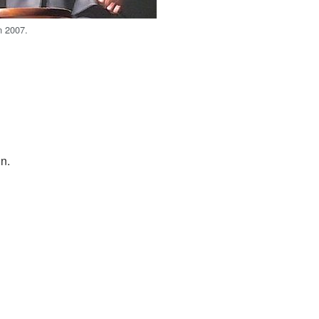
n 2007.
n.