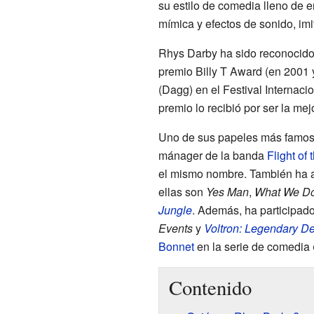
su estilo de comedia lleno de e
mímica y efectos de sonido, im
Rhys Darby ha sido reconocido
premio Billy T Award (en 2001 
(Dagg) en el Festival Internac
premio lo recibió por ser la me
Uno de sus papeles más famosos
mánager de la banda
Flight of
el mismo nombre. También ha a
ellas son
Yes Man
,
What We Do
Jungle
. Además, ha participad
Events
y
Voltron: Legendary D
Bonnet
en la serie de comedia
Contenido