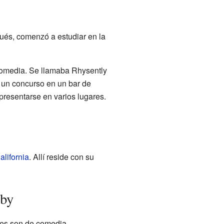
ués, comenzó a estudiar en la
comedia. Se llamaba Rhysently
 un concurso en un bar de
resentarse en varios lugares.
alifornia
. Allí reside con su
rby
les son de comedia.