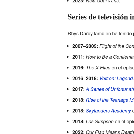
2023:
Next Goal Wins
.
Series de televisión
Rhys Darby también ha tenido p
2007–2009:
Flight of the Co
2011:
How to Be a Gentlema
2016:
The X-Files
en el epis
2016–2018:
Voltron: Legend
2017:
A Series of Unfortunat
2018:
Rise of the Teenage Mu
2018:
Skylanders Academy
2018:
Los Simpson
en el epi
2022:
Our Flag Means Death