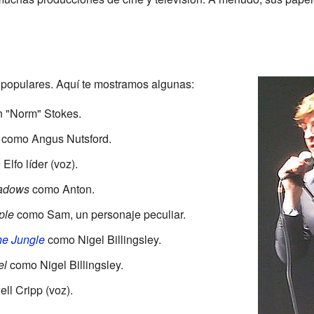
 populares. Aquí te mostramos algunas:
"Norm" Stokes.
como Angus Nutsford.
lfo líder (voz).
hadows
como Anton.
ple
como Sam, un personaje peculiar.
he Jungle
como Nigel Billingsley.
el
como Nigel Billingsley.
l Cripp (voz).