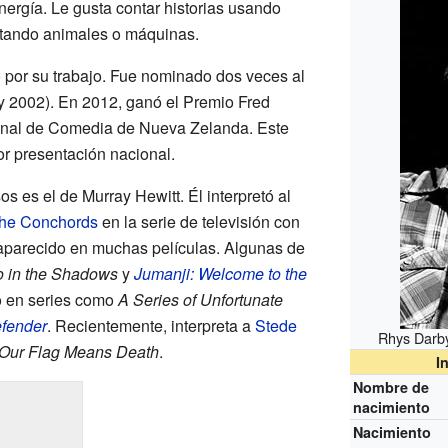
nergía. Le gusta contar historias usando
itando animales o máquinas.
 por su trabajo. Fue nominado dos veces al
y 2002). En 2012, ganó el Premio Fred
ional de Comedia de Nueva Zelanda. Este
jor presentación nacional.
 es el de Murray Hewitt. Él interpretó al
 the Conchords
en la serie de televisión con
parecido en muchas películas. Algunas de
 in the Shadows
y
Jumanji: Welcome to the
o en series como
A Series of Unfortunate
efender
. Recientemente, interpreta a
Stede
Rhys Darby
Our Flag Means Death
.
I
Nombre de
nacimiento
Nacimiento