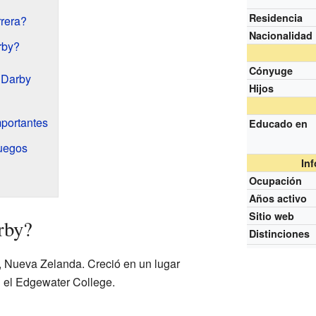
Residencia
rera?
Nacionalidad
rby?
Cónyuge
 Darby
Hijos
mportantes
Educado en
juegos
In
Ocupación
Años activo
Sitio web
rby?
Distinciones
 Nueva Zelanda. Creció en un lugar
 el Edgewater College.