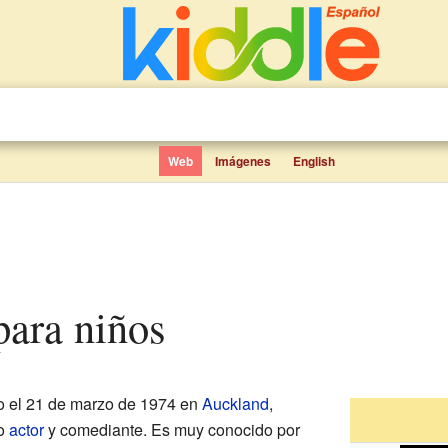
Web
Imágenes
English
para niños
o el 21 de marzo de 1974 en
Auckland
,
so
actor
y comediante. Es muy conocido por