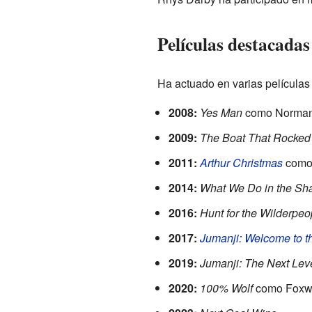
Películas destacadas
Ha actuado en varias películas
2008:
Yes Man
como Norman 
2009:
The Boat That Rocked
2011:
Arthur Christmas
como E
2014:
What We Do in the S
2016:
Hunt for the Wilderpeo
2017:
Jumanji: Welcome to t
2019:
Jumanji: The Next Lev
2020:
100% Wolf
como Foxwel