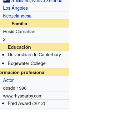
Auckland
,
Nueva Zelanda
Los Ángeles
Neozelandesa
Familia
Rosie Carnahan
2
Educación
Universidad de Canterbury
Edgewater College
formación profesional
Actor
desde 1996
www.rhysdarby.com
Fred Award
(2012)