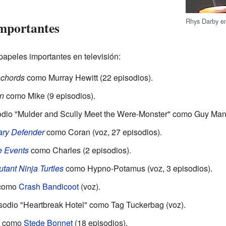
Rhys Darby e
 importantes
apeles importantes en televisión:
nchords
como Murray Hewitt (22 episodios).
n
como Mike (9 episodios).
odio "Mulder and Scully Meet the Were-Monster" como Guy Man
ary Defender
como Coran (voz, 27 episodios).
e Events
como Charles (2 episodios).
tant Ninja Turtles
como Hypno-Potamus (voz, 3 episodios).
como
Crash Bandicoot
(voz).
sodio "Heartbreak Hotel" como Tag Tuckerbag (voz).
como
Stede Bonnet
(18 episodios).