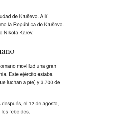
iudad de Kruševo. Allí
omo la República de Kruševo.
do Nikola Karev.
mano
 otomano movilizó una gran
ia. Este ejército estaba
ue luchan a pie) y 3.700 de
s después, el 12 de agosto,
 los rebeldes.