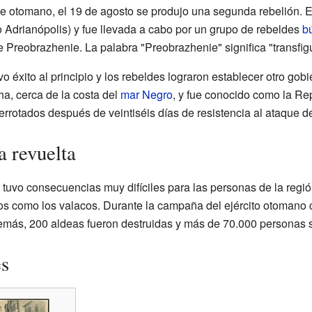
 otomano, el 19 de agosto se produjo una segunda rebelión. Es
Adrianópolis) y fue llevada a cabo por un grupo de rebeldes
b
 Preobrazhenie. La palabra "Preobrazhenie" significa "transfig
 éxito al principio y los rebeldes lograron establecer otro gob
a, cerca de la costa del
mar Negro
, y fue conocido como la Re
rrotados después de veintiséis días de resistencia al ataque de
a revuelta
 tuvo consecuencias muy difíciles para las personas de la regi
os como los valacos. Durante la campaña del ejército otomano c
emás, 200 aldeas fueron destruidas y más de 70.000 personas 
es