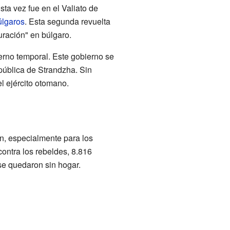
ta vez fue en el Valiato de
úlgaros
. Esta segunda revuelta
uración" en búlgaro.
ierno temporal. Este gobierno se
pública de Strandzha. Sin
l ejército otomano.
ón, especialmente para los
ontra los rebeldes, 8.816
se quedaron sin hogar.