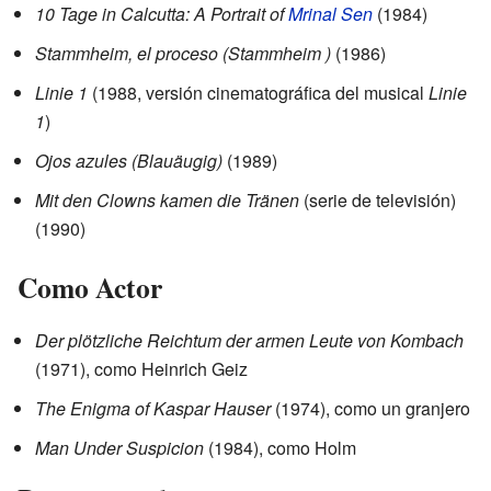
10 Tage in Calcutta: A Portrait of
Mrinal Sen
(1984)
Stammheim, el proceso (Stammheim )
(1986)
Linie 1
(1988, versión cinematográfica del musical
Linie
1
)
Ojos azules (Blauäugig)
(1989)
Mit den Clowns kamen die Tränen
(serie de televisión)
(1990)
Como Actor
Der plötzliche Reichtum der armen Leute von Kombach
(1971), como Heinrich Geiz
The Enigma of Kaspar Hauser
(1974), como un granjero
Man Under Suspicion
(1984), como Holm