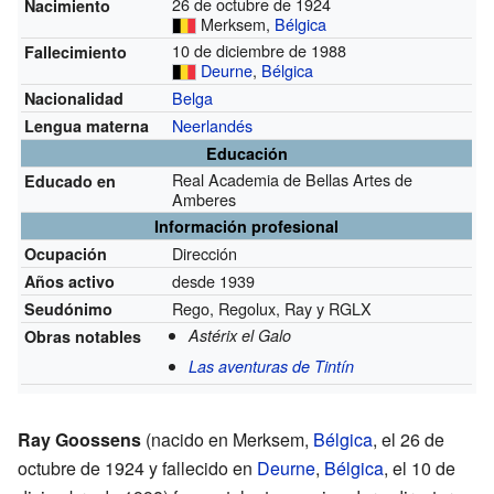
26 de octubre de 1924
Nacimiento
Merksem,
Bélgica
10 de diciembre de 1988
Fallecimiento
Deurne
,
Bélgica
Belga
Nacionalidad
Neerlandés
Lengua materna
Educación
Real Academia de Bellas Artes de
Educado en
Amberes
Información profesional
Dirección
Ocupación
desde 1939
Años activo
Rego, Regolux, Ray y RGLX
Seudónimo
Astérix el Galo
Obras notables
Las aventuras de Tintín
Ray Goossens
(nacido en Merksem,
Bélgica
, el 26 de
octubre de 1924 y fallecido en
Deurne
,
Bélgica
, el 10 de