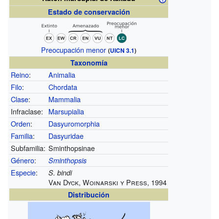
Estado de conservación
Preocupación menor
(
UICN 3.1
)
Taxonomía
Reino
:
Animalia
Filo
:
Chordata
Clase
:
Mammalia
Infraclase:
Marsupialia
Orden
:
Dasyuromorphia
Familia
:
Dasyuridae
Subfamilia:
Sminthopsinae
Género
:
Sminthopsis
Especie
:
S. bindi
Van Dyck, Woinarski y Press, 1994
Distribución