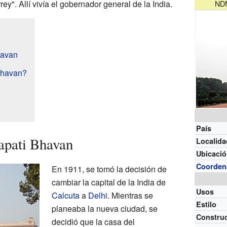
y". Allí vivía el gobernador general de la India.
NDM
havan
Bhavan?
País
rapati Bhavan
Localida
Ubicaci
Coorden
En 1911, se tomó la decisión de
cambiar la capital de la India de
Usos
Calcuta
a
Delhi
. Mientras se
Estilo
planeaba la nueva ciudad, se
Constru
decidió que la casa del