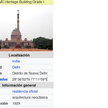
C Heritage Building Grade I
Localización
India
Delhi
d
Distrito de Nueva Delhi
ón
28°36′52″N
77°11′59″E
adas
Información general
residencia oficial
arquitectura neoclásica
1929
cción