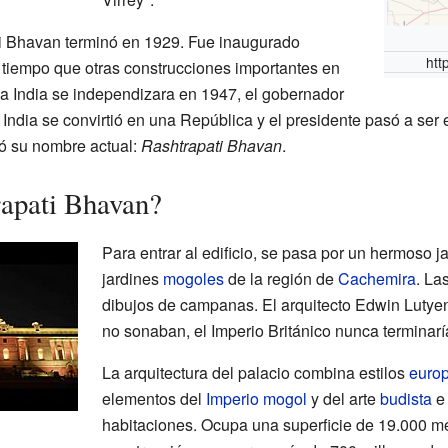
ti Bhavan terminó en 1929. Fue inaugurado
htt
 tiempo que otras construcciones importantes en
a India se independizara en 1947, el gobernador
a India se convirtió en una República y el presidente pasó a ser
ó su nombre actual:
Rashtrapati Bhavan
.
rapati Bhavan?
Para entrar al edificio, se pasa por un hermoso ja
jardines
mogoles
de la región de
Cachemira
. La
dibujos de campanas. El arquitecto Edwin Lutye
no sonaban, el Imperio Británico nunca terminarí
La arquitectura del palacio combina estilos
euro
elementos del
Imperio mogol
y del arte
budista
habitaciones. Ocupa una superficie de 19.000 m
.