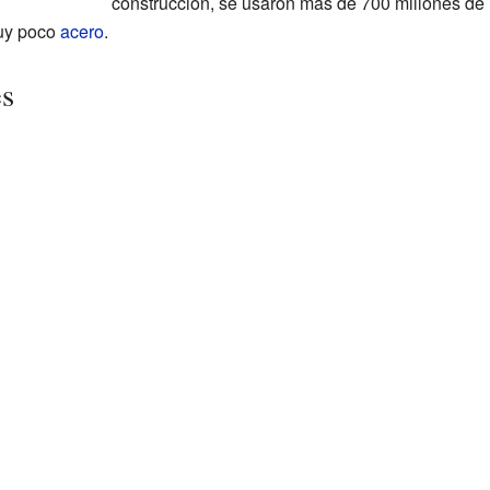
construcción, se usaron más de 700 millones de l
muy poco
acero
.
es