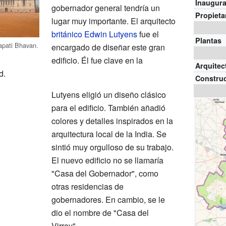
Inaugur
gobernador general tendría un
Propieta
lugar muy importante. El arquitecto
británico
Edwin Lutyens
fue el
Plantas
apati Bhavan.
encargado de diseñar este gran
edificio. Él fue clave en la
Arquitec
d.
Constru
Lutyens eligió un diseño clásico
para el edificio. También añadió
colores y detalles inspirados en la
arquitectura local de la India. Se
sintió muy orgulloso de su trabajo.
El nuevo edificio no se llamaría
"Casa del Gobernador", como
otras residencias de
gobernadores. En cambio, se le
dio el nombre de "Casa del
Virrey".