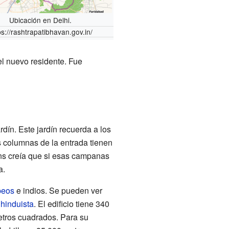
Ubicación en Delhi.
ps://rashtrapatibhavan.gov.in/
 el nuevo residente. Fue
rdín. Este jardín recuerda a los
s columnas de la entrada tienen
ns creía que si esas campanas
a.
peos
e indios. Se pueden ver
e
hinduista
. El edificio tiene 340
etros cuadrados. Para su