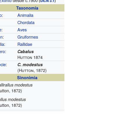
Extinto
desde c.1900
(
UICN 3.1
)
Taxonomía
o
:
Animalia
Chordata
e
:
Aves
en
:
Gruiformes
lia
:
Rallidae
ero
:
Cabalus
Hutton 1874
cie
:
C. modestus
(Hutton, 1872)
Sinonimia
llirallus modestus
utton, 1872)
llus modestus
utton, 1872)