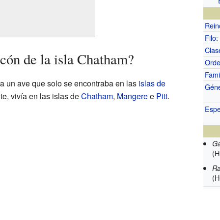
Rein
Filo
:
Clas
scón de la isla Chatham?
Ord
Fami
ra un ave que solo se encontraba en las
islas de
Gén
e, vivía en las islas de
Chatham
,
Mangere
e
Pitt
.
Espe
Ga
(H
Ra
(H