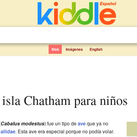
Web
Imágenes
English
a isla Chatham para niños
(
Cabalus modestus
) fue un tipo de
ave
que ya no
allidae
. Esta ave era especial porque no podía volar.