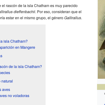
e el rascón de la isla Chatham es muy parecido
llirallus dieffenbachii
. Por eso, consideran que el
ría estar en el mismo grupo, el género
Gallirallus
.
la isla Chatham?
aparición en Mangere
as
ascón de la isla Chatham?
pecies
 natural
s aves
aves no voladoras