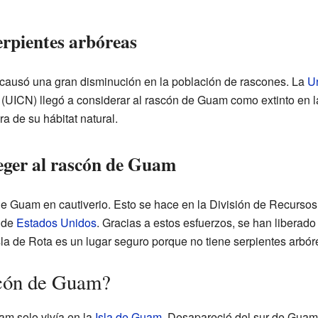
erpientes arbóreas
 causó una gran disminución en la población de rascones. La
Un
(UICN) llegó a considerar al rascón de Guam como extinto en 
a de su hábitat natural.
eger al rascón de Guam
de Guam en cautiverio. Esto se hace en la División de Recursos
 de
Estados Unidos
. Gracias a estos esfuerzos, se han liberad
Isla de Rota es un lugar seguro porque no tiene serpientes arbó
scón de Guam?
am solo vivía en la
Isla de Guam
. Desapareció del sur de Guam 