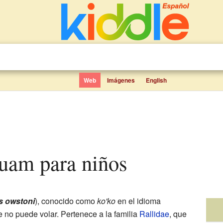
Web
Imágenes
English
Guam para niños
us owstoni
), conocido como
ko'ko
en el idioma
 no puede volar. Pertenece a la familia
Rallidae
, que