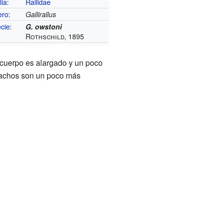
lia
:
Rallidae
ero
:
Gallirallus
cie
:
G. owstoni
Rothschild, 1895
cuerpo es alargado y un poco
machos son un poco más