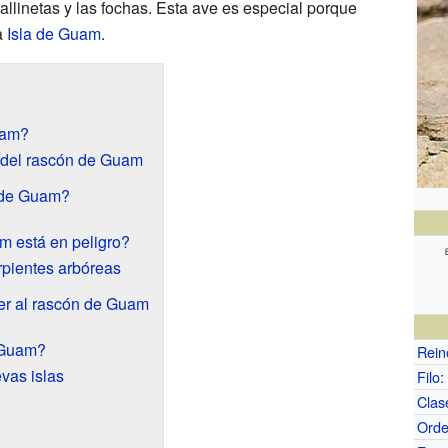
allinetas y las fochas. Esta ave es especial porque
a
Isla de Guam
.
uam?
s del rascón de Guam
 de Guam?
m está en peligro?
pientes arbóreas
er al rascón de Guam
 Guam?
Rein
vas islas
Filo
:
Clas
Ord