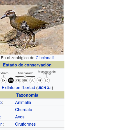
En el zoológico de
Cincinnati
Estado de conservación
Extinto en libertad
(
UICN 3.1
)
Taxonomía
o
:
Animalia
Chordata
e
:
Aves
en
:
Gruiformes