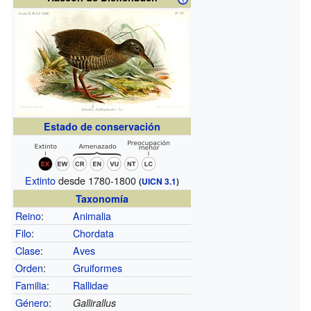
Estado de conservación
Extinto
desde 1780-1800
(
UICN 3.1
)
Taxonomía
Reino
:
Animalia
Filo
:
Chordata
Clase
:
Aves
Orden
:
Gruiformes
Familia
:
Rallidae
Género
:
Gallirallus