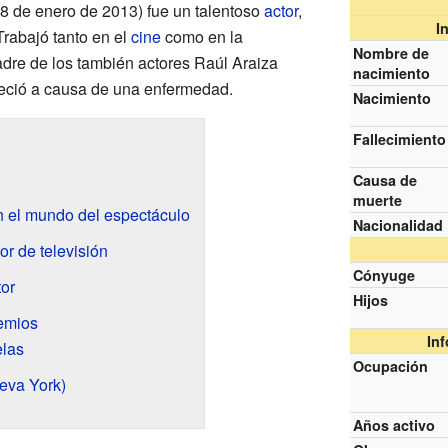
 8 de enero de 2013) fue un talentoso
actor
,
I
rabajó tanto en el
cine
como en la
Nombre de
padre de los también actores Raúl Araiza
nacimiento
leció a causa de una enfermedad.
Nacimiento
Fallecimiento
Causa de
muerte
 el mundo del espectáculo
Nacionalidad
or de televisión
Cónyuge
or
Hijos
emios
In
las
Ocupación
eva York)
Años activo