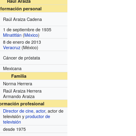
Raúl Araiza
nformación personal
Raúl Araiza Cadena
1 de septiembre de 1935
Minatitlán
(
México
)
8 de enero de 2013
Veracruz
(México)
Cáncer de próstata
Mexicana
Familia
Norma Herrera
Raúl Araiza Herrera
Armando Araiza
formación profesional
Director de cine
,
actor
, actor de
televisión y
productor de
televisión
desde 1975