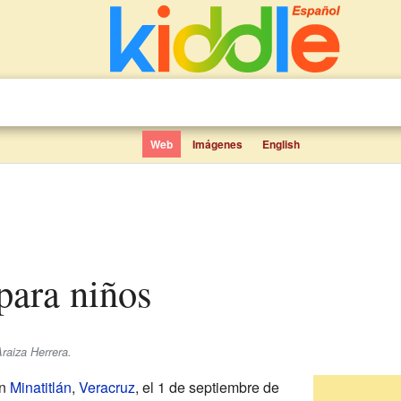
Web
Imágenes
English
 para niños
raiza Herrera.
en
Minatitlán
,
Veracruz
, el 1 de septiembre de