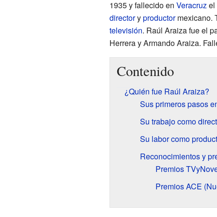
1935 y fallecido en
Veracruz
el
director
y
productor
mexicano. T
televisión
. Raúl Araiza fue el 
Herrera y Armando Araiza. Fal
Contenido
¿Quién fue Raúl Araiza?
Sus primeros pasos en
Su trabajo como direct
Su labor como product
Reconocimientos y pr
Premios TVyNove
Premios ACE (Nu