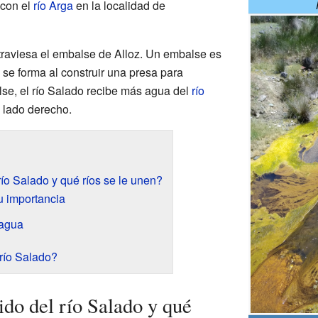
 con el
río Arga
en la localidad de
atraviesa el embalse de Alloz. Un embalse es
e se forma al construir una presa para
se, el río Salado recibe más agua del
río
u lado derecho.
río Salado y qué ríos se le unen?
u importancia
bagua
río Salado?
ido del río Salado y qué