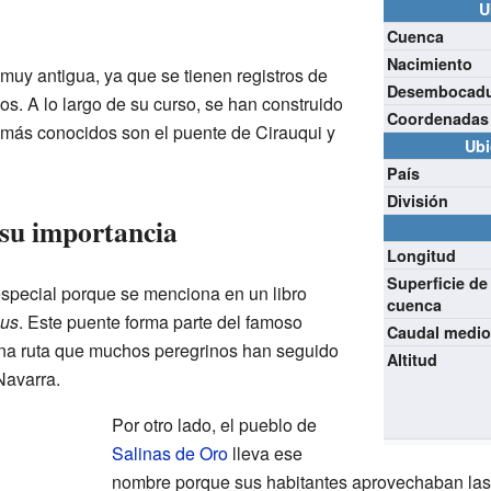
U
Cuenca
Nacimiento
 muy antigua, ya que se tienen registros de
Desembocad
s. A lo largo de su curso, se han construido
Coordenadas
 más conocidos son el puente de Cirauqui y
Ubi
País
División
 su importancia
Longitud
Superficie de
special porque se menciona en un libro
cuenca
nus
. Este puente forma parte del famoso
Caudal medi
na ruta que muchos peregrinos han seguido
Altitud
Navarra.
Por otro lado, el pueblo de
Salinas de Oro
lleva ese
nombre porque sus habitantes aprovechaban las a