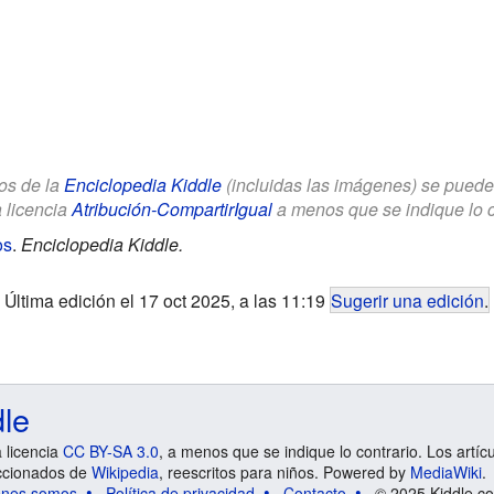
los de la
Enciclopedia Kiddle
(incluidas las imágenes) se puede u
a licencia
Atribución-CompartirIgual
a menos que se indique lo con
os
.
Enciclopedia Kiddle.
Última edición el 17 oct 2025, a las 11:19
Sugerir una edición
.
dle
a licencia
CC BY-SA 3.0
, a menos que se indique lo contrario. Los artíc
ccionados de
Wikipedia
, reescritos para niños. Powered by
MediaWiki
.
énes somos
Política de privacidad
Contacto
© 2025 Kiddle.co