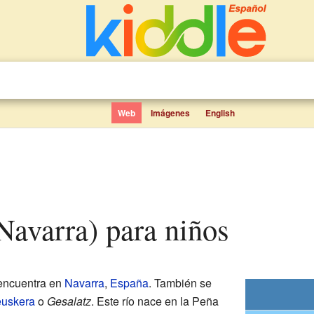
Web
Imágenes
English
(Navarra) para niños
 encuentra en
Navarra
,
España
. También se
euskera
o
Gesalatz
. Este río nace en la Peña