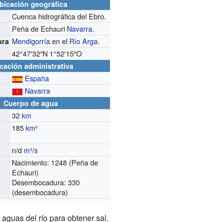
bicación geográfica
Cuenca hidrográfica del Ebro.
Peña de Echauri
Navarra
.
Mendigorría
en el
Río Arga
.
ura
42°47′32″N
1°52′15″O
cación administrativa
España
Navarra
Cuerpo de agua
32
km
185
km²
n/d
m³
/
s
o
Nacimiento: 1248 (Peña de
Echauri)
Desembocadura: 330
(desembocadura)
guas del río para obtener sal.