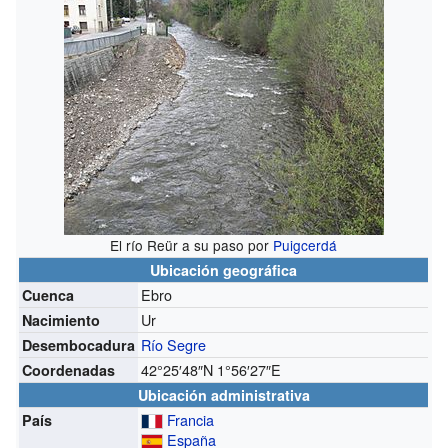
El río Reür a su paso por
Puigcerdá
Ubicación geográfica
Ebro
Cuenca
Ur
Nacimiento
Río Segre
Desembocadura
42°25′48″N
1°56′27″E
Coordenadas
Ubicación administrativa
Francia
País
España