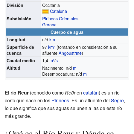
Occitania
División
Cataluña
Pirineos Orientales
Subdivisión
Gerona
Cuerpo de agua
n/d
km
Longitud
97
km²
(tomando en consideración a su
Superficie de
afluente
Angoustrine
)
cuenca
1,4
m³
/
s
Caudal medio
Nacimiento: n/d
m
Altitud
Desembocadura: n/d
m
El
río Reur
(conocido como
Reür
en
catalán
) es un río
corto que nace en los
Pirineos
. Es un afluente del
Segre
,
lo que significa que sus aguas se unen a las de este río
más grande.
¿Qué es el Río Reur y Dónde se