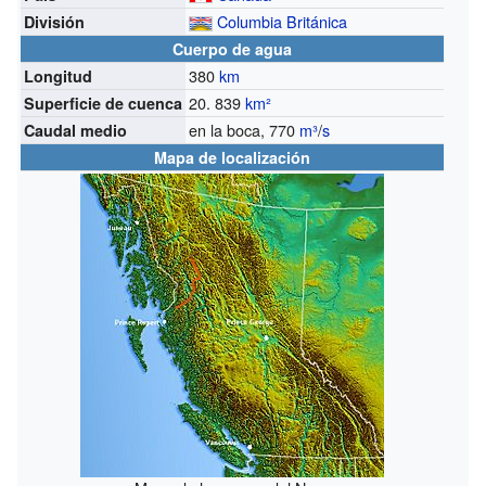
Columbia Británica
División
Cuerpo de agua
380
km
Longitud
20. 839
km²
Superficie de cuenca
en la boca, 770
m³
/
s
Caudal medio
Mapa de localización