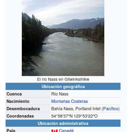
El río Nass en Gitwinksihlkw
Ubicación geográfica
Río Nass
Cuenca
Montañas Costeras
Nacimiento
Bahía Nass, Portland Inlet (
Pacífico
)
Desembocadura
54°58′37″N
129°53′22″O
Coordenadas
Ubicación administrativa
Canadá
País