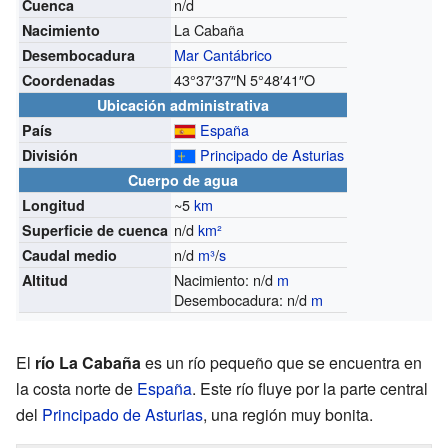
n/d
Cuenca
La Cabaña
Nacimiento
Mar Cantábrico
Desembocadura
43°37′37″N
5°48′41″O
Coordenadas
Ubicación administrativa
España
País
Principado de Asturias
División
Cuerpo de agua
~5
km
Longitud
n/d
km²
Superficie de cuenca
n/d
m³
/
s
Caudal medio
Nacimiento: n/d
m
Altitud
Desembocadura: n/d
m
El
río La Cabaña
es un río pequeño que se encuentra en
la costa norte de
España
. Este río fluye por la parte central
del
Principado de Asturias
, una región muy bonita.