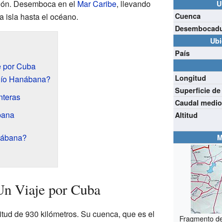
egión. Desemboca en el
Mar Caribe
, llevando
U
a isla hasta el océano.
Cuenca
Desembocad
Ubi
País
e por Cuba
Longitud
Río Hanábana?
Superficie d
nteras
Caudal medi
bana
Altitud
nábana?
M
Un Viaje por Cuba
itud de 930 kilómetros. Su cuenca, que es el
Fragmento del