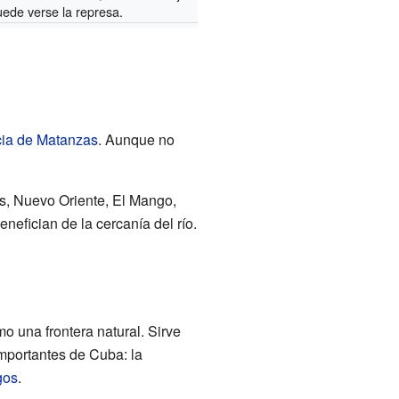
uede verse la represa.
cia de Matanzas
. Aunque no
s, Nuevo Oriente, El Mango,
efician de la cercanía del río.
o una frontera natural. Sirve
importantes de Cuba: la
gos
.