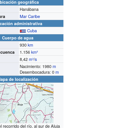
bicación geográfica
Hanábana
Mar Caribe
ura
cación administrativa
Cuba
Cuerpo de agua
930
km
1.156
km²
e cuenca
8,42
m³
/
s
o
Nacimiento: 1980
m
Desembocadura: 0
m
apa de localización
 recorrido del río, al sur de Aluja