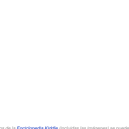
los de la
Enciclopedia Kiddle
(incluidas las imágenes) se puede u