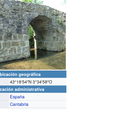
bicación geográfica
43°18′54″N
3°34′58″O
cación administrativa
España
Cantabria