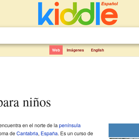
Web
Imágenes
English
 para niños
encuentra en el norte de la
península
noma de
Cantabria
,
España
. Es un curso de