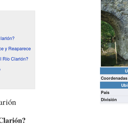
larión?
ce y Reaparece
 Río Clarión?
o
U
Coordenadas
Ubi
País
arión
División
Clarión?