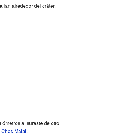
lan alrededor del cráter.
lómetros al sureste de otro
e
Chos Malal
.