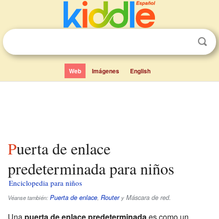
Web
Imágenes
English
Puerta de enlace
predeterminada para niños
Enciclopedia para niños
Puerta de enlace
Router
Máscara de red
.
Véanse también:
,
y
Una
puerta de enlace predeterminada
es como un