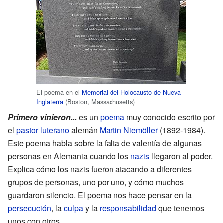
El poema en el
Memorial del Holocausto de Nueva
Inglaterra
(Boston, Massachusetts)
Primero vinieron...
es un
poema
muy conocido escrito por
el
pastor luterano
alemán
Martin Niemöller
(1892-1984).
Este poema habla sobre la falta de valentía de algunas
personas en Alemania cuando los
nazis
llegaron al poder.
Explica cómo los nazis fueron atacando a diferentes
grupos de personas, uno por uno, y cómo muchos
guardaron silencio. El poema nos hace pensar en la
persecución
, la
culpa
y la
responsabilidad
que tenemos
unos con otros.