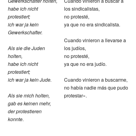
Gewerkschafter holten,
Cuando vinieron a buscar a
habe ich nicht
los sindicalistas,
protestiert;
no protesté,
ich war ja kein
ya que no era sindicalista.
Gewerkschafter.
Cuando vinieron a llevarse a
Als sie die Juden
los judíos,
holten,
no protesté,
habe ich nicht
ya que no era judío.
protestiert;
ich war ja kein Jude.
Cuando vinieron a buscarme,
no había nadie más que pudo
Als sie mich holten,
protestar».
gab es keinen mehr,
der protestieren
konnte
.