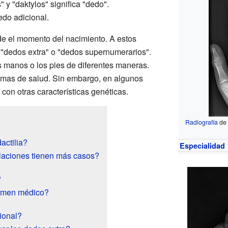
" y "daktylos" significa "dedo".
edo adicional.
sde el momento del nacimiento. A estos
 "dedos extra" o "dedos supernumerarios".
as manos o los pies de diferentes maneras.
emas de salud. Sin embargo, en algunos
con otras características genéticas.
Radiografía
de 
actilia?
Especialidad
laciones tienen más casos?
?
amen médico?
ional?