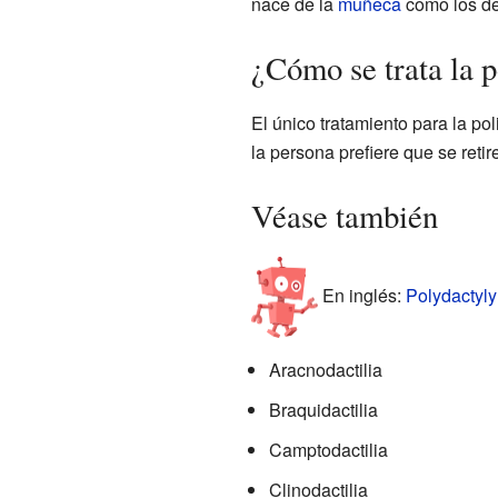
nace de la
muñeca
como los d
¿Cómo se trata la p
El único tratamiento para la pol
la persona prefiere que se retir
Véase también
En inglés:
Polydactyly
Aracnodactilia
Braquidactilia
Camptodactilia
Clinodactilia