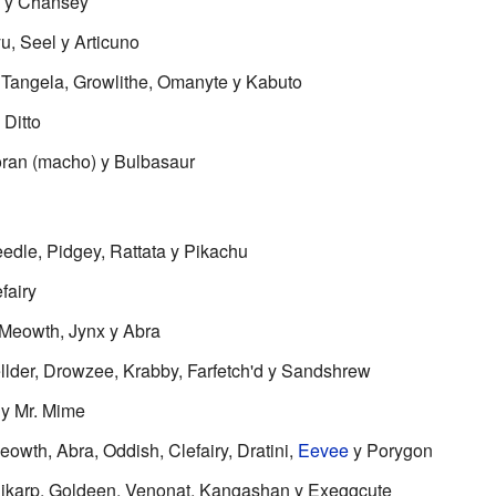
n y Chansey
yu, Seel y Articuno
, Tangela, Growlithe, Omanyte y Kabuto
 Ditto
doran (macho) y Bulbasaur
eedle, Pidgey, Rattata y Pikachu
fairy
, Meowth, Jynx y Abra
llder, Drowzee, Krabby, Farfetch'd y Sandshrew
b y Mr. Mime
eowth, Abra, Oddish, Clefairy, Dratini,
Eevee
y Porygon
gikarp, Goldeen, Venonat, Kangashan y Exeggcute