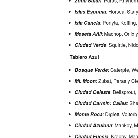
Zona Safari
: Paras, Rhyhor
Islas Espuma
: Horsea, Star
Isla Canela
: Ponyta, Koffing
Meseta Añil
: Machop, Onix y
Ciudad Verde
: Squirtle, Ni
Tablero Azul
Bosque Verde
: Caterpie, W
Mt. Moon
: Zubat, Paras y Cle
Ciudad Celeste
: Bellsprout
Ciudad Carmín: Calles
: She
Monte Roca
: Diglett, Voltor
Ciudad Azulona
: Mankey, M
Ciudad Fucsia
: Krabby, Ma