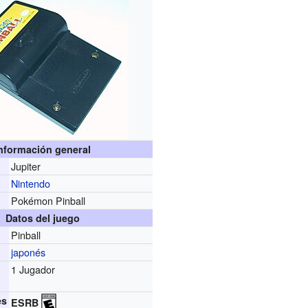
nformación general
Jupiter
r
Nintendo
Pokémon Pinball
Datos del juego
Pinball
japonés
1 Jugador
es
ESRB