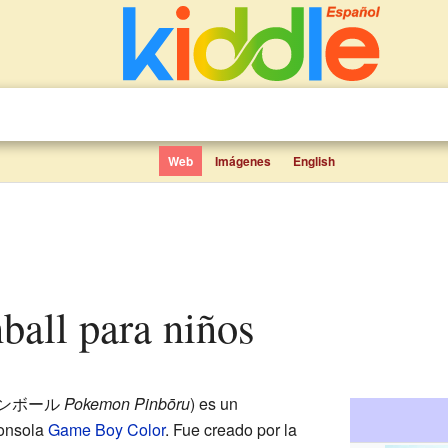
Web
Imágenes
English
ball para niños
ンボール
Pokemon Pinbōru
)
es un
consola
Game Boy Color
. Fue creado por la