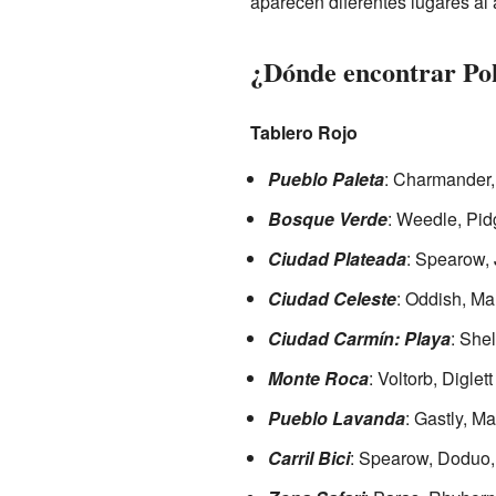
aparecen diferentes lugares al 
¿Dónde encontrar Po
Tablero Rojo
Pueblo Paleta
: Charmander,
Bosque Verde
: Weedle, Pid
Ciudad Plateada
: Spearow, 
Ciudad Celeste
: Oddish, Ma
Ciudad Carmín: Playa
: She
Monte Roca
: Voltorb, Diglet
Pueblo Lavanda
: Gastly, 
Carril Bici
: Spearow, Doduo, 