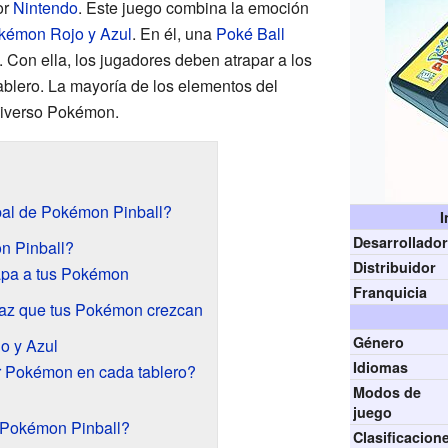
or
Nintendo
. Este juego combina la emoción
kémon Rojo y Azul
. En él, una
Poké Ball
. Con ella, los jugadores deben atrapar a los
blero. La mayoría de los elementos del
niverso Pokémon.
ipal de Pokémon Pinball?
I
Desarrollado
n Pinball?
Distribuidor
apa a tus Pokémon
Franquicia
az que tus Pokémon crezcan
Género
o y Azul
Idiomas
 Pokémon en cada tablero?
Modos de
juego
 Pokémon Pinball?
Clasificacion