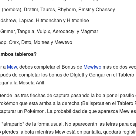
 (hembra), Dratini, Tauros, Rhyhorn, Pinsir y Chansey
ndshrew, Lapras, Hitmonchan y Hitmonlee
, Grimer, Tangela, Vulpix, Aerodactyl y Magmar
op, Onix, Ditto, Moltres y Mewtwo
ambos tableros?
er a
Mew
, debes completar el Bonus de
Mewtwo
más de dos vece
és de completar los bonus de Diglett y Gengar en el Tablero 
gar a la Meseta Añil.
nde las tres flechas de captura pasando la bola por el pasillo 
Pokémon que está arriba a la derecha (Bellsprout en el Tablero R
 capturar un Pokémon. La probabilidad de que aparezca Mew es 
atraparlo" de la forma usual. No aparecerán las letras para cap
no pierdes la bola mientras Mew está en pantalla, quedará regis