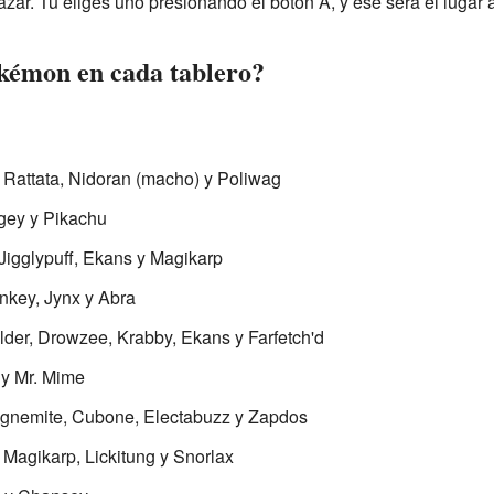
azar. Tú eliges uno presionando el botón A, y ese será el lugar 
kémon en cada tablero?
 Rattata, Nidoran (macho) y Poliwag
gey y Pikachu
Jigglypuff, Ekans y Magikarp
nkey, Jynx y Abra
llder, Drowzee, Krabby, Ekans y Farfetch'd
t y Mr. Mime
Magnemite, Cubone, Electabuzz y Zapdos
Magikarp, Lickitung y Snorlax