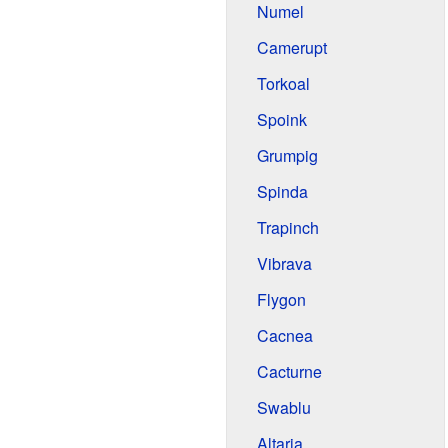
Numel
Camerupt
Torkoal
Spoink
Grumpig
Spinda
Trapinch
Vibrava
Flygon
Cacnea
Cacturne
Swablu
Altaria