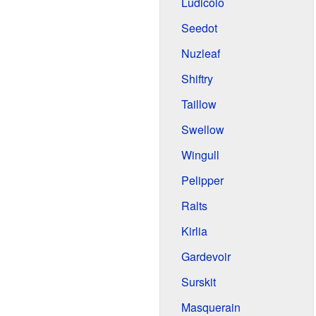
Ludicolo
Seedot
Nuzleaf
Shiftry
Taillow
Swellow
Wingull
Pelipper
Ralts
Kirlia
Gardevoir
Surskit
Masquerain