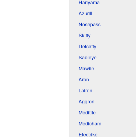
Hariyama
Azurill
Nosepass
Skitty
Delcatty
Sableye
Mawile
Aron
Lairon
Aggron
Meditite
Medicham
Electrike