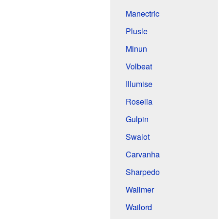
Manectric
Plusle
Minun
Volbeat
Illumise
Roselia
Gulpin
Swalot
Carvanha
Sharpedo
Wailmer
Wailord