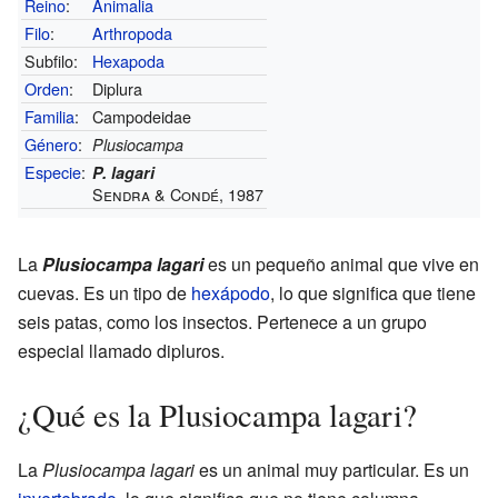
Reino
:
Animalia
Filo
:
Arthropoda
Subfilo:
Hexapoda
Orden
:
Diplura
Familia
:
Campodeidae
Género
:
Plusiocampa
Especie
:
P. lagari
Sendra & Condé, 1987
La
Plusiocampa lagari
es un pequeño animal que vive en
cuevas. Es un tipo de
hexápodo
, lo que significa que tiene
seis patas, como los insectos. Pertenece a un grupo
especial llamado dipluros.
¿Qué es la Plusiocampa lagari?
La
Plusiocampa lagari
es un animal muy particular. Es un